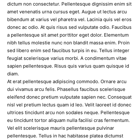
dictum non consectetur. Pellentesque dignissim enim sit
amet venenatis urna cursus eget. Augue ut lectus arcu
bibendum at varius vel pharetra vel. Lacinia quis vel eros
donec ac odio. At quis risus sed vulputate odio. Faucibus
a pellentesque sit amet porttitor eget dolor. Elementum
nibh tellus molestie nunc non blandit massa enim. Proin
sed libero enim sed faucibus turpis in eu. Tellus integer
feugiat scelerisque varius morbi. A condimentum vitae
sapien pellentesque. Risus quis varius quam quisque id
diam.
At erat pellentesque adipiscing commodo. Ornare arcu
dui vivamus arcu felis. Phasellus faucibus scelerisque
eleifend donec pretium vulputate sapien nec. Consequat
nisl vel pretium lectus quam id leo. Velit laoreet id donec
ultrices tincidunt arcu non sodales neque. Pellentesque
eu tincidunt tortor aliquam nulla facilisi cras fermentum.
Vel elit scelerisque mauris pellentesque pulvinar
pellentesque. Tellus in hac habitasse platea dictumst