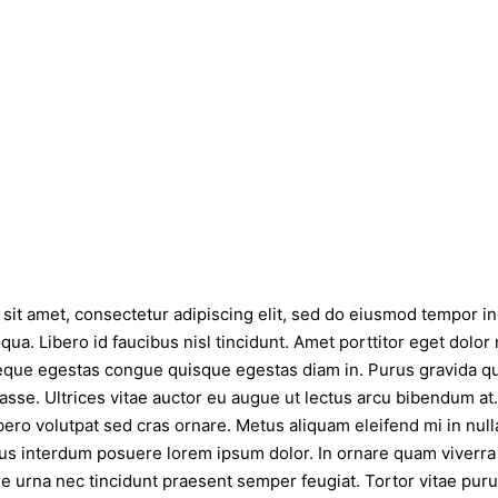
sit amet, consectetur adipiscing elit, sed do eiusmod tempor in
qua. Libero id faucibus nisl tincidunt. Amet porttitor eget dolor
que egestas congue quisque egestas diam in. Purus gravida qui
asse. Ultrices vitae auctor eu augue ut lectus arcu bibendum at.
bero volutpat sed cras ornare. Metus aliquam eleifend mi in nul
bus interdum posuere lorem ipsum dolor. In ornare quam viverra o
urna nec tincidunt praesent semper feugiat. Tortor vitae puru