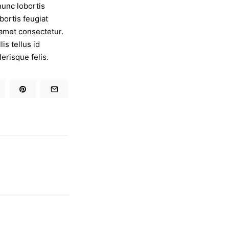
nunc lobortis
bortis feugiat
 amet consectetur.
is tellus id
erisque felis.