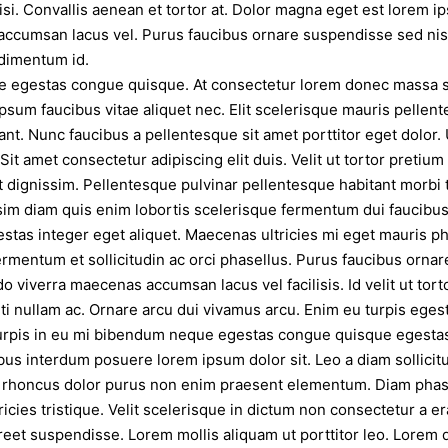
i. Convallis aenean et tortor at. Dolor magna eget est lorem ip
ccumsan lacus vel. Purus faucibus ornare suspendisse sed nisi.
ndimentum id.
 egestas congue quisque. At consectetur lorem donec massa sa
ipsum faucibus vitae aliquet nec. Elit scelerisque mauris pellen
nt. Nunc faucibus a pellentesque sit amet porttitor eget dolor. U
 Sit amet consectetur adipiscing elit duis. Velit ut tortor pretium
t dignissim. Pellentesque pulvinar pellentesque habitant morbi 
ssim diam quis enim lobortis scelerisque fermentum dui faucibu
estas integer eget aliquet. Maecenas ultricies mi eget mauris p
ermentum et sollicitudin ac orci phasellus. Purus faucibus orna
 viverra maecenas accumsan lacus vel facilisis. Id velit ut tort
i nullam ac. Ornare arcu dui vivamus arcu. Enim eu turpis ege
urpis in eu mi bibendum neque egestas congue quisque egesta
us interdum posuere lorem ipsum dolor sit. Leo a diam sollicit
or rhoncus dolor purus non enim praesent elementum. Diam phas
ricies tristique. Velit scelerisque in dictum non consectetur a e
reet suspendisse. Lorem mollis aliquam ut porttitor leo. Lorem