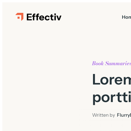
Ho
Book Summarie
Lorem
portti
Written by
Flurry