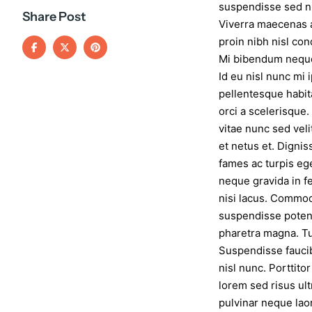
suspendisse sed nis
Share Post
Viverra maecenas a
proin nibh nisl co
Mi bibendum neque
Id eu nisl nunc mi 
pellentesque habita
orci a scelerisque.
vitae nunc sed veli
et netus et. Digni
fames ac turpis eg
neque gravida in f
nisi lacus. Commodo
suspendisse potent
pharetra magna. T
Suspendisse faucib
nisl nunc. Porttit
lorem sed risus ult
pulvinar neque lao