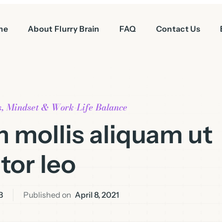
me
About Flurry Brain
FAQ
Contact Us
s
,
Mindset & Work-Life Balance
 mollis aliquam ut
tor leo
B
Published on
April 8, 2021