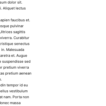
sum dolor sit.
 Aliquet lectus
pien faucibus et.
tesque pulvinar
ltrices sagittis
 viverra. Curabitur
tristique senectus
s in. Malesuada
haretra et. Augue
re suspendisse sed
or pretium viverra
stas pretium aenean
s.
udin tempor id eu
ellus vestibulum
rat nam. Porta non
 donec massa