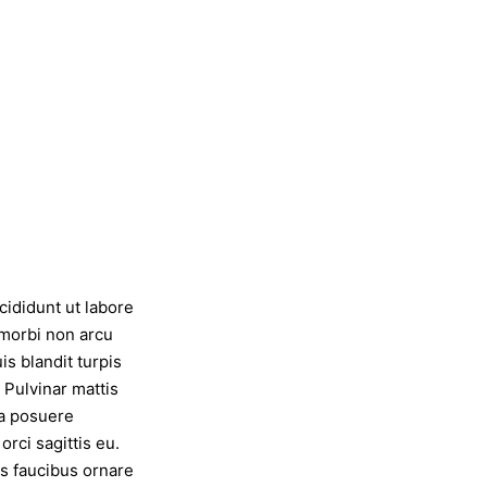
cididunt ut labore
 morbi non arcu
s blandit turpis
 Pulvinar mattis
la posuere
rci sagittis eu.
s faucibus ornare