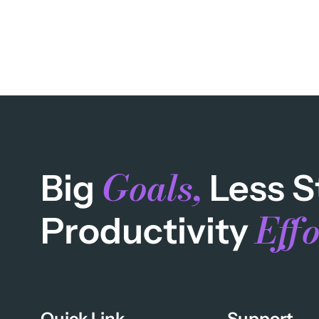
Goals,
Big
Less S
Effo
Productivity
Quick Link
Support